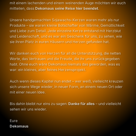
mit einem lachenden und einem weinenden Auge möchten wir euch
mitteilen, dass
Dekomaus seine Reise hier beendet
.
Unsere handgemachten Sojawachs-Kerzen waren mehr als nur
Produkte – sie waren kleine Botschafter von Wärme, Gemütlichkeit
und Liebe zum Detail. Jede einzelne Kerze entstand mit Herzblut
und Leidenschaft, und es war ein Geschenk für uns, zu sehen, wie
sie ihren Platz in euren Häusern und Herzen gefunden hat.
Wir danken euch von Herzen für all die Unterstützung, die netten
Worte, das Vertrauen und die Freude, die ihr uns zurückgegeben
habt. Ohne euch wäre Dekomaus niemals das geworden, was es
war: ein kleines, aber feines Herzensprojekt.
Auch wenn dieses Kapitel nun endet – wer weiß, vielleicht kreuzen
sich unsere Wege wieder, in neuer Form, an einem neuen Ort oder
mit einer neuen Idee.
Bis dahin bleibt nur eins zu sagen:
Danke für alles
– und vielleicht
sehen wir uns wieder.
Eure
Dekomaus