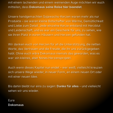
mit einem lachenden und einem weinenden Auge möchten wir euch
mitteilen, dass
Dekomaus seine Reise hier beendet
.
Unsere handgemachten Sojawachs-Kerzen waren mehr als nur
Produkte – sie waren kleine Botschafter von Wärme, Gemütlichkeit
und Liebe zum Detail. Jede einzelne Kerze entstand mit Herzblut
und Leidenschaft, und es war ein Geschenk für uns, zu sehen, wie
sie ihren Platz in euren Häusern und Herzen gefunden hat.
Wir danken euch von Herzen für all die Unterstützung, die netten
Worte, das Vertrauen und die Freude, die ihr uns zurückgegeben
habt. Ohne euch wäre Dekomaus niemals das geworden, was es
war: ein kleines, aber feines Herzensprojekt.
Auch wenn dieses Kapitel nun endet – wer weiß, vielleicht kreuzen
sich unsere Wege wieder, in neuer Form, an einem neuen Ort oder
mit einer neuen Idee.
Bis dahin bleibt nur eins zu sagen:
Danke für alles
– und vielleicht
sehen wir uns wieder.
Eure
Dekomaus